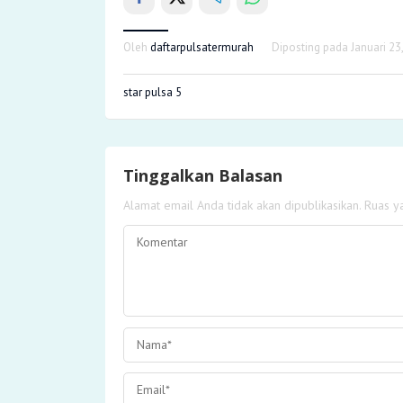
Oleh
daftarpulsatermurah
Diposting pada
Januari 23
star pulsa 5
Tinggalkan Balasan
Alamat email Anda tidak akan dipublikasikan.
Ruas y