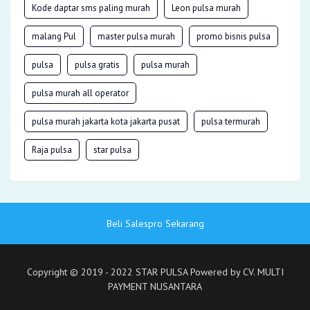
Kode daptar sms paling murah
Leon pulsa murah
malang Pul
master pulsa murah
promo bisnis pulsa
pulsa
pulsa gratis
pulsa murah
pulsa murah all operator
pulsa murah jakarta kota jakarta pusat
pulsa termurah
Raja pulsa
star pulsa
Beli Salespro Sekarang
Copyright © 2019 - 2022 STAR PULSA Powered by CV. MULTI
PAYMENT NUSANTARA