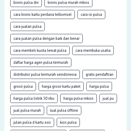
bisnis pulsa dni
bisnis pulsa murah mkios
cara bisnis kartu perdana telkomsel
cara isi pulsa
cara jualan pulsa
cara jualan pulsa dengan baik dan benar
cara membeli kuota lewat pulsa
cara membuka usaha
daftar harga agen pulsa termurah
distributor pulsa termurah seindonesia
gratis pendaftran
grosir pulsa
harga grosir kartu paket
harga pulsa
harga pulsa listrik 50 ribu
harga pulsa mkios
jual pu
jual pulsa murah
Jual pulsa offline
julan pulsa d kartu xsis
kios pulsa