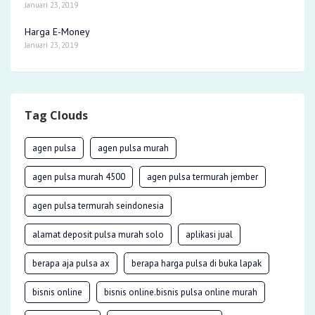
Januari 23, 2019
Harga E-Money
Januari 23, 2019
Tag Clouds
agen pulsa
agen pulsa murah
agen pulsa murah 4500
agen pulsa termurah jember
agen pulsa termurah seindonesia
alamat deposit pulsa murah solo
aplikasi jual
berapa aja pulsa ax
berapa harga pulsa di buka lapak
bisnis online
bisnis online.bisnis pulsa online murah