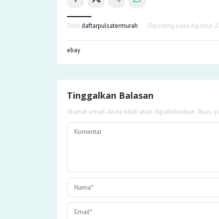
Oleh
daftarpulsatermurah
Diposting pada
Agustus 2
ebay
Tinggalkan Balasan
Alamat email Anda tidak akan dipublikasikan.
Ruas y