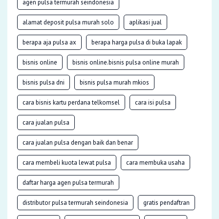
agen pulsa termurah seindonesia
alamat deposit pulsa murah solo
aplikasi jual
berapa aja pulsa ax
berapa harga pulsa di buka lapak
bisnis online
bisnis online.bisnis pulsa online murah
bisnis pulsa dni
bisnis pulsa murah mkios
cara bisnis kartu perdana telkomsel
cara isi pulsa
cara jualan pulsa
cara jualan pulsa dengan baik dan benar
cara membeli kuota lewat pulsa
cara membuka usaha
daftar harga agen pulsa termurah
distributor pulsa termurah seindonesia
gratis pendaftran