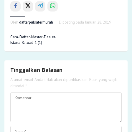
Oleh
daftarpulsatermurah
Diposting pada
Januari 28, 2019
Cara-Daftar-Master-Dealer-
Istana-Reload-1 (1)
Tinggalkan Balasan
Alamat email Anda tidak akan dipublikasikan.
Ruas yang wajib
ditandai
*