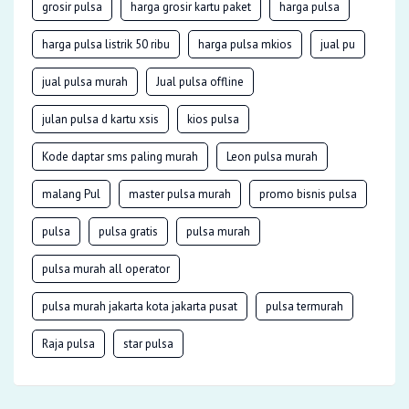
grosir pulsa
harga grosir kartu paket
harga pulsa
harga pulsa listrik 50 ribu
harga pulsa mkios
jual pu
jual pulsa murah
Jual pulsa offline
julan pulsa d kartu xsis
kios pulsa
Kode daptar sms paling murah
Leon pulsa murah
malang Pul
master pulsa murah
promo bisnis pulsa
pulsa
pulsa gratis
pulsa murah
pulsa murah all operator
pulsa murah jakarta kota jakarta pusat
pulsa termurah
Raja pulsa
star pulsa