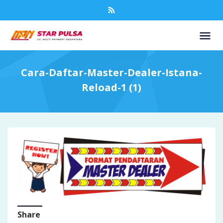
Cara-Daftar-Master-Dealer-Istana-
Reload-1 (1)
Share