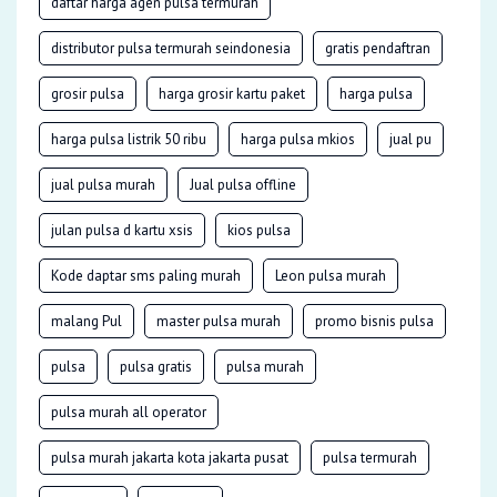
daftar harga agen pulsa termurah
distributor pulsa termurah seindonesia
gratis pendaftran
grosir pulsa
harga grosir kartu paket
harga pulsa
harga pulsa listrik 50 ribu
harga pulsa mkios
jual pu
jual pulsa murah
Jual pulsa offline
julan pulsa d kartu xsis
kios pulsa
Kode daptar sms paling murah
Leon pulsa murah
malang Pul
master pulsa murah
promo bisnis pulsa
pulsa
pulsa gratis
pulsa murah
pulsa murah all operator
pulsa murah jakarta kota jakarta pusat
pulsa termurah