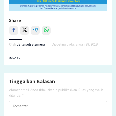
Share
Oleh
daftarpulsatermurah
Diposting pada
Januari 28, 2019
autoreg
Tinggalkan Balasan
Alamat email Anda tidak akan dipublikasikan.
Ruas yang wajib
ditandai
*