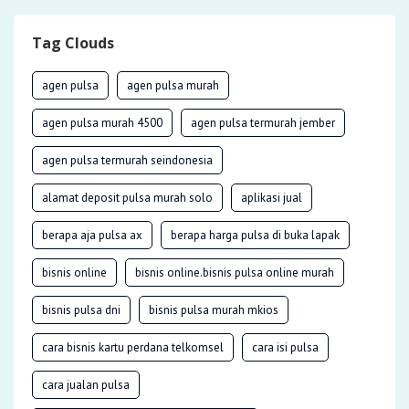
Tag Clouds
agen pulsa
agen pulsa murah
agen pulsa murah 4500
agen pulsa termurah jember
agen pulsa termurah seindonesia
alamat deposit pulsa murah solo
aplikasi jual
berapa aja pulsa ax
berapa harga pulsa di buka lapak
bisnis online
bisnis online.bisnis pulsa online murah
bisnis pulsa dni
bisnis pulsa murah mkios
cara bisnis kartu perdana telkomsel
cara isi pulsa
cara jualan pulsa