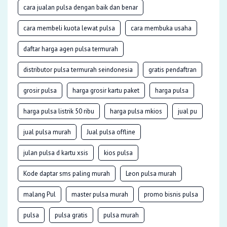
cara jualan pulsa dengan baik dan benar
cara membeli kuota lewat pulsa
cara membuka usaha
daftar harga agen pulsa termurah
distributor pulsa termurah seindonesia
gratis pendaftran
grosir pulsa
harga grosir kartu paket
harga pulsa
harga pulsa listrik 50 ribu
harga pulsa mkios
jual pu
jual pulsa murah
Jual pulsa offline
julan pulsa d kartu xsis
kios pulsa
Kode daptar sms paling murah
Leon pulsa murah
malang Pul
master pulsa murah
promo bisnis pulsa
pulsa
pulsa gratis
pulsa murah