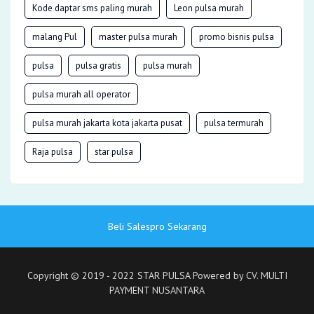
Kode daptar sms paling murah
Leon pulsa murah
malang Pul
master pulsa murah
promo bisnis pulsa
pulsa
pulsa gratis
pulsa murah
pulsa murah all operator
pulsa murah jakarta kota jakarta pusat
pulsa termurah
Raja pulsa
star pulsa
Beli Salespro Sekarang
Copyright © 2019 - 2022 STAR PULSA Powered by CV. MULTI
PAYMENT NUSANTARA