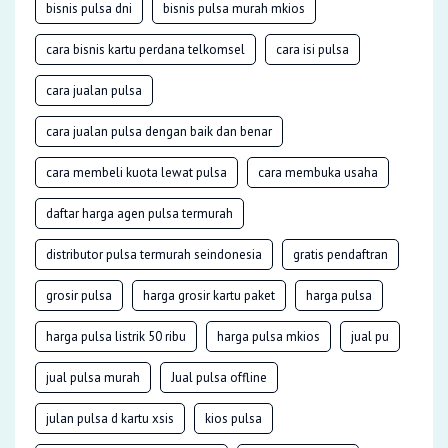
bisnis pulsa dni
bisnis pulsa murah mkios
cara bisnis kartu perdana telkomsel
cara isi pulsa
cara jualan pulsa
cara jualan pulsa dengan baik dan benar
cara membeli kuota lewat pulsa
cara membuka usaha
daftar harga agen pulsa termurah
distributor pulsa termurah seindonesia
gratis pendaftran
grosir pulsa
harga grosir kartu paket
harga pulsa
harga pulsa listrik 50 ribu
harga pulsa mkios
jual pu
jual pulsa murah
Jual pulsa offline
julan pulsa d kartu xsis
kios pulsa