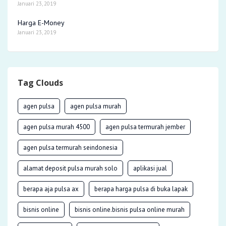
Januari 23, 2019
Harga E-Money
Januari 23, 2019
Tag Clouds
agen pulsa
agen pulsa murah
agen pulsa murah 4500
agen pulsa termurah jember
agen pulsa termurah seindonesia
alamat deposit pulsa murah solo
aplikasi jual
berapa aja pulsa ax
berapa harga pulsa di buka lapak
bisnis online
bisnis online.bisnis pulsa online murah