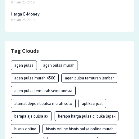
Januari 23, 2019
Harga E-Money
Januari 23, 2019
Tag Clouds
agen pulsa
agen pulsa murah
agen pulsa murah 4500
agen pulsa termurah jember
agen pulsa termurah seindonesia
alamat deposit pulsa murah solo
aplikasi jual
berapa aja pulsa ax
berapa harga pulsa di buka lapak
bisnis online
bisnis online.bisnis pulsa online murah