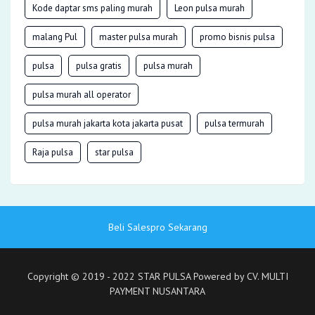
Kode daptar sms paling murah
Leon pulsa murah
malang Pul
master pulsa murah
promo bisnis pulsa
pulsa
pulsa gratis
pulsa murah
pulsa murah all operator
pulsa murah jakarta kota jakarta pusat
pulsa termurah
Raja pulsa
star pulsa
Beli Salespro Sekarang
Copyright © 2019 - 2022 STAR PULSA Powered by CV. MULTI
PAYMENT NUSANTARA