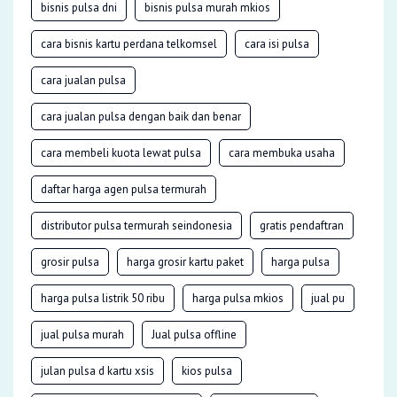
bisnis pulsa dni
bisnis pulsa murah mkios
cara bisnis kartu perdana telkomsel
cara isi pulsa
cara jualan pulsa
cara jualan pulsa dengan baik dan benar
cara membeli kuota lewat pulsa
cara membuka usaha
daftar harga agen pulsa termurah
distributor pulsa termurah seindonesia
gratis pendaftran
grosir pulsa
harga grosir kartu paket
harga pulsa
harga pulsa listrik 50 ribu
harga pulsa mkios
jual pu
jual pulsa murah
Jual pulsa offline
julan pulsa d kartu xsis
kios pulsa