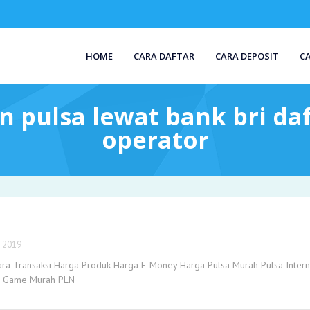
HOME
CARA DAFTAR
CARA DEPOSIT
C
n pulsa lewat bank bri daf
operator
, 2019
ara Transaksi Harga Produk Harga E-Money Harga Pulsa Murah Pulsa Intern
er Game Murah PLN