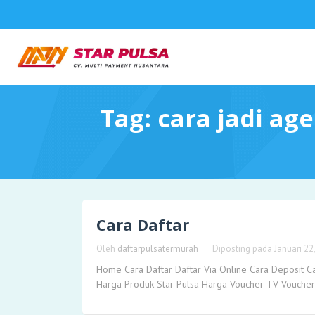
Tag:
cara jadi age
Cara Daftar
Oleh
daftarpulsatermurah
Diposting pada
Januari 22
Home Cara Daftar Daftar Via Online Cara Deposit C
Harga Produk Star Pulsa Harga Voucher TV Vouch