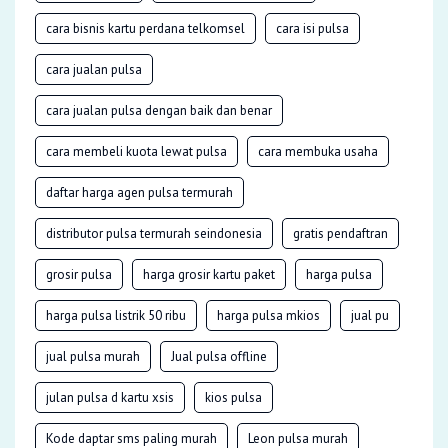
cara bisnis kartu perdana telkomsel
cara isi pulsa
cara jualan pulsa
cara jualan pulsa dengan baik dan benar
cara membeli kuota lewat pulsa
cara membuka usaha
daftar harga agen pulsa termurah
distributor pulsa termurah seindonesia
gratis pendaftran
grosir pulsa
harga grosir kartu paket
harga pulsa
harga pulsa listrik 50 ribu
harga pulsa mkios
jual pu
jual pulsa murah
Jual pulsa offline
julan pulsa d kartu xsis
kios pulsa
Kode daptar sms paling murah
Leon pulsa murah