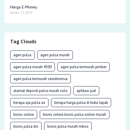
Harga E-Money
Januari 23, 2019
Tag Clouds
agen pulsa
agen pulsa murah
agen pulsa murah 4500
agen pulsa termurah jember
agen pulsa termurah seindonesia
alamat deposit pulsa murah solo
aplikasi jual
berapa aja pulsa ax
berapa harga pulsa di buka lapak
bisnis online
bisnis online.bisnis pulsa online murah
bisnis pulsa dni
bisnis pulsa murah mkios