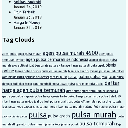
Aplikasi Android
Januari 24, 2019
Fitur Terbaik
Januari 23, 2019
Harga E-Money
Januari 23, 2019
Tag Clouds
agen pulsa murah 4500
agen pulsa
agen pulsa murah
agen pulsa
agen pulsa termurah seindonesia
termurah jember
alamat deposit pulsa
bisnis
murah solo
aplikasi jual
berapa aja pulsa ax
berapa harga pulsa di buka lapak
online
bisnis online.bisnis pulsa online murah
bisnis pulsa dni
bisnis pulsa murah mkios
cara jualan pulsa
cara bisnis kartu perdana telkomsel
cara isi pulsa
cara jualan pulsa
daftar
dengan baik dan benar
cara membeli kuota lewat pulsa
cara membuka usaha
harga agen pulsa termurah
distributor pulsa termurah seindonesia
gratis pendaftran
grosir pulsa
harga grosir kartu paket
harga pulsa
harga pulsa listrik 50
ribu
harga pulsa mkios
jual pu
jual pulsa murah
Jual pulsa offline
julan pulsa d kartu xsis
kios pulsa
Kode daptar sms paling murah
Leon pulsa murah
malang Pul
master pulsa murah
pulsa murah
pulsa
pulsa gratis
promo bisnis pulsa
pulsa
pulsa termurah
murah all operator
pulsa murah jakarta kota jakarta pusat
Raja