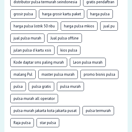
distributor pulsa termurah seindonesia
gratis pendaftran
grosir pulsa
harga grosir kartu paket
harga pulsa
harga pulsa listrik 50 ribu
harga pulsa mkios
jual pu
jual pulsa murah
Jual pulsa offline
julan pulsa d kartu xsis
kios pulsa
Kode daptar sms paling murah
Leon pulsa murah
malang Pul
master pulsa murah
promo bisnis pulsa
pulsa
pulsa gratis
pulsa murah
pulsa murah all operator
pulsa murah jakarta kota jakarta pusat
pulsa termurah
Raja pulsa
star pulsa