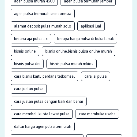
agen pulsa murah 4500
agen pulsa termurah jember
agen pulsa termurah seindonesia
alamat deposit pulsa murah solo
aplikasi jual
berapa aja pulsa ax
berapa harga pulsa di buka lapak
bisnis online
bisnis online.bisnis pulsa online murah
bisnis pulsa dni
bisnis pulsa murah mkios
cara bisnis kartu perdana telkomsel
cara isi pulsa
cara jualan pulsa
cara jualan pulsa dengan baik dan benar
cara membeli kuota lewat pulsa
cara membuka usaha
daftar harga agen pulsa termurah